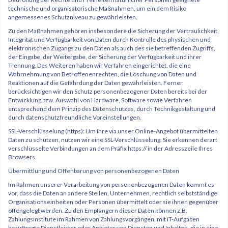
technische und organisatorische Maßnahmen, um ein dem Risiko
angemessenes Schutzniveau zu gewährleisten.
Zu den Maßnahmen gehören insbesondere die Sicherung der Vertraulichkeit,
Integrität und Verfügbarkeit von Daten durch Kontrolle des physischen und
elektronischen Zugangs zu den Daten als auch des sie betreffenden Zugriffs,
der Eingabe, der Weitergabe, der Sicherung der Verfügbarkeit und ihrer
Trennung. Des Weiteren haben wir Verfahren eingerichtet, die eine
Wahrnehmung von Betroffenenrechten, die Löschung von Daten und
Reaktionen auf die Gefährdung der Daten gewährleisten. Ferner
berücksichtigen wir den Schutz personenbezogener Daten bereits bei der
Entwicklung bzw. Auswahl von Hardware, Software sowie Verfahren
entsprechend dem Prinzip des Datenschutzes, durch Technikgestaltung und
durch datenschutzfreundliche Voreinstellungen.
SSL-Verschlüsselung (https): Um Ihre via unser Online-Angebot übermittelten
Daten zu schützen, nutzen wir eine SSL-Verschlüsselung. Sie erkennen derart
verschlüsselte Verbindungen an dem Präfix https:// in der Adresszeile Ihres
Browsers.
Übermittlung und Offenbarung von personenbezogenen Daten
Im Rahmen unserer Verarbeitung von personenbezogenen Daten kommt es
vor, dass die Daten an andere Stellen, Unternehmen, rechtlich selbstständige
Organisationseinheiten oder Personen übermittelt oder sie ihnen gegenüber
offengelegt werden. Zu den Empfängern dieser Daten können z.B.
Zahlungsinstitute im Rahmen von Zahlungsvorgängen, mit IT-Aufgaben
beauftragte Dienstleister oder Anbieter von Diensten und Inhalten, die in eine