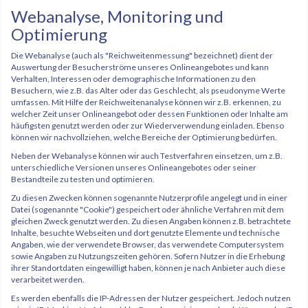
Webanalyse, Monitoring und
Optimierung
Die Webanalyse (auch als "Reichweitenmessung" bezeichnet) dient der
Auswertung der Besucherströme unseres Onlineangebotes und kann
Verhalten, Interessen oder demographische Informationen zu den
Besuchern, wie z.B. das Alter oder das Geschlecht, als pseudonyme Werte
umfassen. Mit Hilfe der Reichweitenanalyse können wir z.B. erkennen, zu
welcher Zeit unser Onlineangebot oder dessen Funktionen oder Inhalte am
häufigsten genutzt werden oder zur Wiederverwendung einladen. Ebenso
können wir nachvollziehen, welche Bereiche der Optimierung bedürfen.
Neben der Webanalyse können wir auch Testverfahren einsetzen, um z.B.
unterschiedliche Versionen unseres Onlineangebotes oder seiner
Bestandteile zu testen und optimieren.
Zu diesen Zwecken können sogenannte Nutzerprofile angelegt und in einer
Datei (sogenannte "Cookie") gespeichert oder ähnliche Verfahren mit dem
gleichen Zweck genutzt werden. Zu diesen Angaben können z.B. betrachtete
Inhalte, besuchte Webseiten und dort genutzte Elemente und technische
Angaben, wie der verwendete Browser, das verwendete Computersystem
sowie Angaben zu Nutzungszeiten gehören. Sofern Nutzer in die Erhebung
ihrer Standortdaten eingewilligt haben, können je nach Anbieter auch diese
verarbeitet werden.
Es werden ebenfalls die IP-Adressen der Nutzer gespeichert. Jedoch nutzen