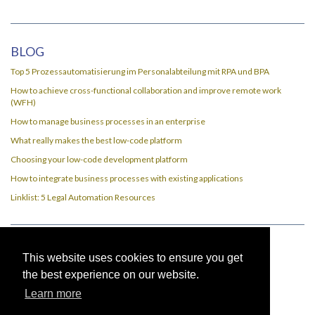
BLOG
Top 5 Prozessautomatisierung im Personalabteilung mit RPA und BPA
How to achieve cross-functional collaboration and improve remote work
(WFH)
How to manage business processes in an enterprise
What really makes the best low-code platform
Choosing your low-code development platform
How to integrate business processes with existing applications
Linklist: 5 Legal Automation Resources
This website uses cookies to ensure you get
Impressum
the best experience on our website.
Datenschutz
Learn more
Nutzungsbedingungen