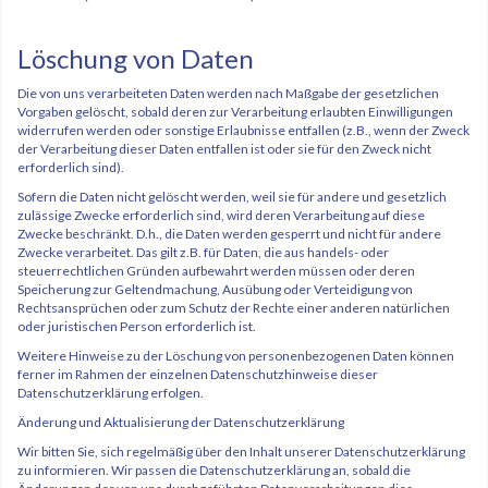
Löschung von Daten
Die von uns verarbeiteten Daten werden nach Maßgabe der gesetzlichen
Vorgaben gelöscht, sobald deren zur Verarbeitung erlaubten Einwilligungen
widerrufen werden oder sonstige Erlaubnisse entfallen (z.B., wenn der Zweck
der Verarbeitung dieser Daten entfallen ist oder sie für den Zweck nicht
erforderlich sind).
Sofern die Daten nicht gelöscht werden, weil sie für andere und gesetzlich
zulässige Zwecke erforderlich sind, wird deren Verarbeitung auf diese
Zwecke beschränkt. D.h., die Daten werden gesperrt und nicht für andere
Zwecke verarbeitet. Das gilt z.B. für Daten, die aus handels- oder
steuerrechtlichen Gründen aufbewahrt werden müssen oder deren
Speicherung zur Geltendmachung, Ausübung oder Verteidigung von
Rechtsansprüchen oder zum Schutz der Rechte einer anderen natürlichen
oder juristischen Person erforderlich ist.
Weitere Hinweise zu der Löschung von personenbezogenen Daten können
ferner im Rahmen der einzelnen Datenschutzhinweise dieser
Datenschutzerklärung erfolgen.
Änderung und Aktualisierung der Datenschutzerklärung
Wir bitten Sie, sich regelmäßig über den Inhalt unserer Datenschutzerklärung
zu informieren. Wir passen die Datenschutzerklärung an, sobald die