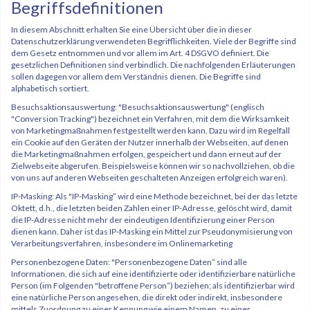
Begriffsdefinitionen
In diesem Abschnitt erhalten Sie eine Übersicht über die in dieser
Datenschutzerklärung verwendeten Begrifflichkeiten. Viele der Begriffe sind
dem Gesetz entnommen und vor allem im Art. 4 DSGVO definiert. Die
gesetzlichen Definitionen sind verbindlich. Die nachfolgenden Erläuterungen
sollen dagegen vor allem dem Verständnis dienen. Die Begriffe sind
alphabetisch sortiert.
Besuchsaktionsauswertung: "Besuchsaktionsauswertung" (englisch
"Conversion Tracking") bezeichnet ein Verfahren, mit dem die Wirksamkeit
von Marketingmaßnahmen festgestellt werden kann. Dazu wird im Regelfall
ein Cookie auf den Geräten der Nutzer innerhalb der Webseiten, auf denen
die Marketingmaßnahmen erfolgen, gespeichert und dann erneut auf der
Zielwebseite abgerufen. Beispielsweise können wir so nachvollziehen, ob die
von uns auf anderen Webseiten geschalteten Anzeigen erfolgreich waren).
IP-Masking: Als "IP-Masking” wird eine Methode bezeichnet, bei der das letzte
Oktett, d.h., die letzten beiden Zahlen einer IP-Adresse, gelöscht wird, damit
die IP-Adresse nicht mehr der eindeutigen Identifizierung einer Person
dienen kann. Daher ist das IP-Masking ein Mittel zur Pseudonymisierung von
Verarbeitungsverfahren, insbesondere im Onlinemarketing
Personenbezogene Daten: "Personenbezogene Daten“ sind alle
Informationen, die sich auf eine identifizierte oder identifizierbare natürliche
Person (im Folgenden "betroffene Person“) beziehen; als identifizierbar wird
eine natürliche Person angesehen, die direkt oder indirekt, insbesondere
mittels Zuordnung zu einer Kennung wie einem Namen, zu einer