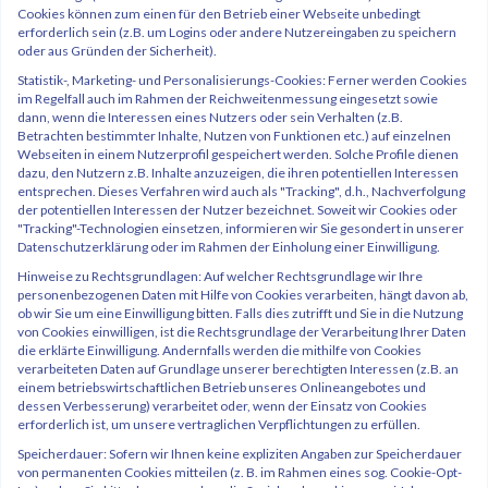
Cookies können zum einen für den Betrieb einer Webseite unbedingt
erforderlich sein (z.B. um Logins oder andere Nutzereingaben zu speichern
oder aus Gründen der Sicherheit).
Statistik-, Marketing- und Personalisierungs-Cookies: Ferner werden Cookies
im Regelfall auch im Rahmen der Reichweitenmessung eingesetzt sowie
dann, wenn die Interessen eines Nutzers oder sein Verhalten (z.B.
Betrachten bestimmter Inhalte, Nutzen von Funktionen etc.) auf einzelnen
Webseiten in einem Nutzerprofil gespeichert werden. Solche Profile dienen
dazu, den Nutzern z.B. Inhalte anzuzeigen, die ihren potentiellen Interessen
entsprechen. Dieses Verfahren wird auch als "Tracking", d.h., Nachverfolgung
der potentiellen Interessen der Nutzer bezeichnet. Soweit wir Cookies oder
"Tracking"-Technologien einsetzen, informieren wir Sie gesondert in unserer
Datenschutzerklärung oder im Rahmen der Einholung einer Einwilligung.
Hinweise zu Rechtsgrundlagen: Auf welcher Rechtsgrundlage wir Ihre
personenbezogenen Daten mit Hilfe von Cookies verarbeiten, hängt davon ab,
ob wir Sie um eine Einwilligung bitten. Falls dies zutrifft und Sie in die Nutzung
von Cookies einwilligen, ist die Rechtsgrundlage der Verarbeitung Ihrer Daten
die erklärte Einwilligung. Andernfalls werden die mithilfe von Cookies
verarbeiteten Daten auf Grundlage unserer berechtigten Interessen (z.B. an
einem betriebswirtschaftlichen Betrieb unseres Onlineangebotes und
dessen Verbesserung) verarbeitet oder, wenn der Einsatz von Cookies
erforderlich ist, um unsere vertraglichen Verpflichtungen zu erfüllen.
Speicherdauer: Sofern wir Ihnen keine expliziten Angaben zur Speicherdauer
von permanenten Cookies mitteilen (z. B. im Rahmen eines sog. Cookie-Opt-