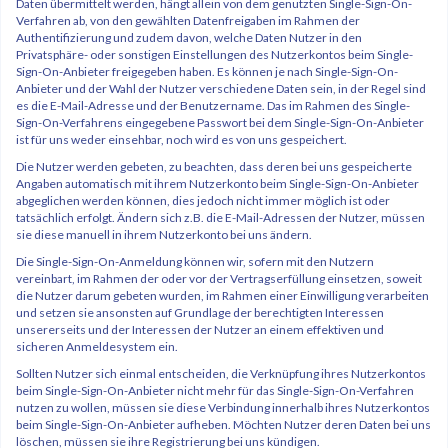
Daten übermittelt werden, hängt allein von dem genutzten Single-Sign-On-
Verfahren ab, von den gewählten Datenfreigaben im Rahmen der
Authentifizierung und zudem davon, welche Daten Nutzer in den
Privatsphäre- oder sonstigen Einstellungen des Nutzerkontos beim Single-
Sign-On-Anbieter freigegeben haben. Es können je nach Single-Sign-On-
Anbieter und der Wahl der Nutzer verschiedene Daten sein, in der Regel sind
es die E-Mail-Adresse und der Benutzername. Das im Rahmen des Single-
Sign-On-Verfahrens eingegebene Passwort bei dem Single-Sign-On-Anbieter
ist für uns weder einsehbar, noch wird es von uns gespeichert.
Die Nutzer werden gebeten, zu beachten, dass deren bei uns gespeicherte
Angaben automatisch mit ihrem Nutzerkonto beim Single-Sign-On-Anbieter
abgeglichen werden können, dies jedoch nicht immer möglich ist oder
tatsächlich erfolgt. Ändern sich z.B. die E-Mail-Adressen der Nutzer, müssen
sie diese manuell in ihrem Nutzerkonto bei uns ändern.
Die Single-Sign-On-Anmeldung können wir, sofern mit den Nutzern
vereinbart, im Rahmen der oder vor der Vertragserfüllung einsetzen, soweit
die Nutzer darum gebeten wurden, im Rahmen einer Einwilligung verarbeiten
und setzen sie ansonsten auf Grundlage der berechtigten Interessen
unsererseits und der Interessen der Nutzer an einem effektiven und
sicheren Anmeldesystem ein.
Sollten Nutzer sich einmal entscheiden, die Verknüpfung ihres Nutzerkontos
beim Single-Sign-On-Anbieter nicht mehr für das Single-Sign-On-Verfahren
nutzen zu wollen, müssen sie diese Verbindung innerhalb ihres Nutzerkontos
beim Single-Sign-On-Anbieter aufheben. Möchten Nutzer deren Daten bei uns
löschen, müssen sie ihre Registrierung bei uns kündigen.