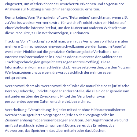
eingesetzt, um wiederkehrende Besucher zu erkennen und so genauere
Analysen zur Nutzung eines Onlineangebotes zu erhalten.
Remarketing: Vom "Remarketing“ bzw. "Retargeting“ spricht man, wenn z.B.
zu Werbezwecken vermerkt wird, für welche Produkte sich ein Nutzer auf
einer Webseite interessiert hat, um den Nutzer auf anderen Webseiten an
diese Produkte, z.B. in Werbeanzeigen, zu erinnern.
Tracking: Vom "Tracking“ spricht man, wenn das Verhalten von Nutzern über
mehrere Onlineangebote hinweg nachvollzogen werden kann. Im Regelfall
werden im Hinblick auf die genutzten Onlineangebote Verhaltens- und
Interessensinformationen in Cookies oder auf Servern der Anbieter der
Trackingtechnologien gespeichert (sogenanntes Profiling). Diese
Informationen können anschließend z.B. eingesetzt werden, um den Nutzern
Werbeanzeigen anzuzeigen, die voraussichtlich deren Interessen
entsprechen.
Verantwortlicher: Als "Verantwortlicher“ wird die natürliche oder juristische
Person, Behörde, Einrichtung oder andere Stelle, die allein oder gemeinsam
mit anderen über die Zwecke und Mittel der Verarbeitung von
personenbezogenen Daten entscheidet, bezeichnet.
Verarbeitung: "Verarbeitung" ist jeder mit oder ohne Hilfe automatisierter
Verfahren ausgeführte Vorgang oder jede solche Vorgangsreihe im
Zusammenhang mit personenbezogenen Daten. Der Begriff reicht weit und
umfasst praktisch jeden Umgang mit Daten, sei es das Erheben, das
Auswerten, das Speichern, das Übermitteln oder das Löschen.