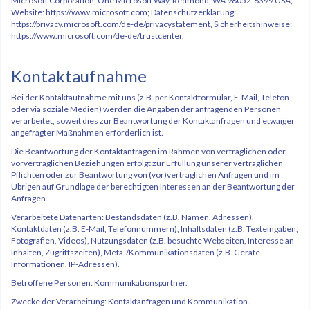
Microsoft Corporation, One Microsoft Way, Redmond, WA 98052-6399 USA;
Website: https://www.microsoft.com; Datenschutzerklärung:
https://privacy.microsoft.com/de-de/privacystatement, Sicherheitshinweise:
https://www.microsoft.com/de-de/trustcenter.
Kontaktaufnahme
Bei der Kontaktaufnahme mit uns (z.B. per Kontaktformular, E-Mail, Telefon
oder via soziale Medien) werden die Angaben der anfragenden Personen
verarbeitet, soweit dies zur Beantwortung der Kontaktanfragen und etwaiger
angefragter Maßnahmen erforderlich ist.
Die Beantwortung der Kontaktanfragen im Rahmen von vertraglichen oder
vorvertraglichen Beziehungen erfolgt zur Erfüllung unserer vertraglichen
Pflichten oder zur Beantwortung von (vor)vertraglichen Anfragen und im
Übrigen auf Grundlage der berechtigten Interessen an der Beantwortung der
Anfragen.
Verarbeitete Datenarten: Bestandsdaten (z.B. Namen, Adressen),
Kontaktdaten (z.B. E-Mail, Telefonnummern), Inhaltsdaten (z.B. Texteingaben,
Fotografien, Videos), Nutzungsdaten (z.B. besuchte Webseiten, Interesse an
Inhalten, Zugriffszeiten), Meta-/Kommunikationsdaten (z.B. Geräte-
Informationen, IP-Adressen).
Betroffene Personen: Kommunikationspartner.
Zwecke der Verarbeitung: Kontaktanfragen und Kommunikation.