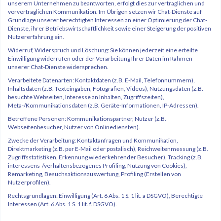
unserem Unternehmen zu beantworten, erfolgt dies zur vertraglichen und
vorvertraglichen Kommunikation. Im Übrigen setzen wir Chat-Dienste auf
Grundlage unserer berechtigten Interessen an einer Optimierung der Chat-
Dienste, ihrer Betriebswirtschaftlichkeit sowie einer Steigerung der positiven
Nutzererfahrung ein.
Widerruf, Widerspruch und Löschung: Sie können jederzeit eine erteilte
Einwilligung widerrufen oder der Verarbeitung Ihrer Daten im Rahmen
unserer Chat-Dienste widersprechen.
Verarbeitete Datenarten: Kontaktdaten (z.B. E-Mail, Telefonnummern),
Inhaltsdaten (z.B. Texteingaben, Fotografien, Videos), Nutzungsdaten (z.B.
besuchte Webseiten, Interesse an Inhalten, Zugriffszeiten),
Meta-/Kommunikationsdaten (z.B. Geräte-Informationen, IP-Adressen).
Betroffene Personen: Kommunikationspartner, Nutzer (z.B.
Webseitenbesucher, Nutzer von Onlinediensten).
Zwecke der Verarbeitung: Kontaktanfragen und Kommunikation,
Direktmarketing (z.B. per E-Mail oder postalisch), Reichweitenmessung (z.B.
Zugriffsstatistiken, Erkennung wiederkehrender Besucher), Tracking (z.B.
interessens-/verhaltensbezogenes Profiling, Nutzung von Cookies),
Remarketing, Besuchsaktionsauswertung, Profiling (Erstellen von
Nutzerprofilen).
Rechtsgrundlagen: Einwilligung (Art. 6 Abs. 1 S. 1 lit. a DSGVO), Berechtigte
Interessen (Art. 6 Abs. 1 S. 1 lit. f. DSGVO).