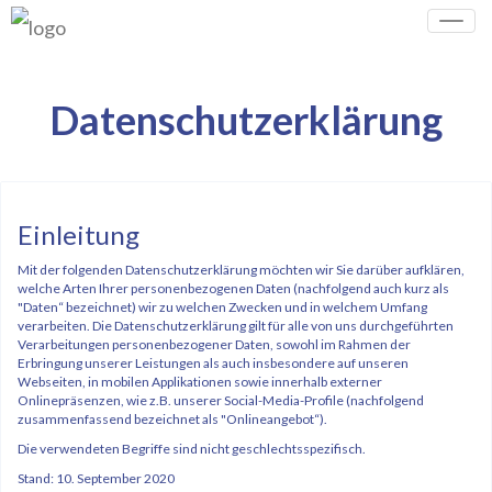
Toggle
naviga
Datenschutzerklärung
Einleitung
Mit der folgenden Datenschutzerklärung möchten wir Sie darüber aufklären,
welche Arten Ihrer personenbezogenen Daten (nachfolgend auch kurz als
"Daten“ bezeichnet) wir zu welchen Zwecken und in welchem Umfang
verarbeiten. Die Datenschutzerklärung gilt für alle von uns durchgeführten
Verarbeitungen personenbezogener Daten, sowohl im Rahmen der
Erbringung unserer Leistungen als auch insbesondere auf unseren
Webseiten, in mobilen Applikationen sowie innerhalb externer
Onlinepräsenzen, wie z.B. unserer Social-Media-Profile (nachfolgend
zusammenfassend bezeichnet als "Onlineangebot“).
Die verwendeten Begriffe sind nicht geschlechtsspezifisch.
Stand: 10. September 2020