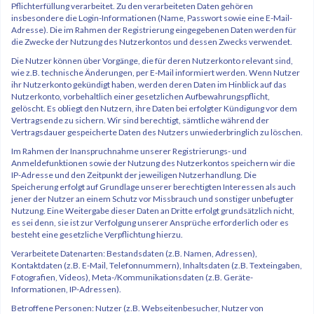
Pflichterfüllung verarbeitet. Zu den verarbeiteten Daten gehören
insbesondere die Login-Informationen (Name, Passwort sowie eine E-Mail-
Adresse). Die im Rahmen der Registrierung eingegebenen Daten werden für
die Zwecke der Nutzung des Nutzerkontos und dessen Zwecks verwendet.
Die Nutzer können über Vorgänge, die für deren Nutzerkonto relevant sind,
wie z.B. technische Änderungen, per E-Mail informiert werden. Wenn Nutzer
ihr Nutzerkonto gekündigt haben, werden deren Daten im Hinblick auf das
Nutzerkonto, vorbehaltlich einer gesetzlichen Aufbewahrungspflicht,
gelöscht. Es obliegt den Nutzern, ihre Daten bei erfolgter Kündigung vor dem
Vertragsende zu sichern. Wir sind berechtigt, sämtliche während der
Vertragsdauer gespeicherte Daten des Nutzers unwiederbringlich zu löschen.
Im Rahmen der Inanspruchnahme unserer Registrierungs- und
Anmeldefunktionen sowie der Nutzung des Nutzerkontos speichern wir die
IP-Adresse und den Zeitpunkt der jeweiligen Nutzerhandlung. Die
Speicherung erfolgt auf Grundlage unserer berechtigten Interessen als auch
jener der Nutzer an einem Schutz vor Missbrauch und sonstiger unbefugter
Nutzung. Eine Weitergabe dieser Daten an Dritte erfolgt grundsätzlich nicht,
es sei denn, sie ist zur Verfolgung unserer Ansprüche erforderlich oder es
besteht eine gesetzliche Verpflichtung hierzu.
Verarbeitete Datenarten: Bestandsdaten (z.B. Namen, Adressen),
Kontaktdaten (z.B. E-Mail, Telefonnummern), Inhaltsdaten (z.B. Texteingaben,
Fotografien, Videos), Meta-/Kommunikationsdaten (z.B. Geräte-
Informationen, IP-Adressen).
Betroffene Personen: Nutzer (z.B. Webseitenbesucher, Nutzer von