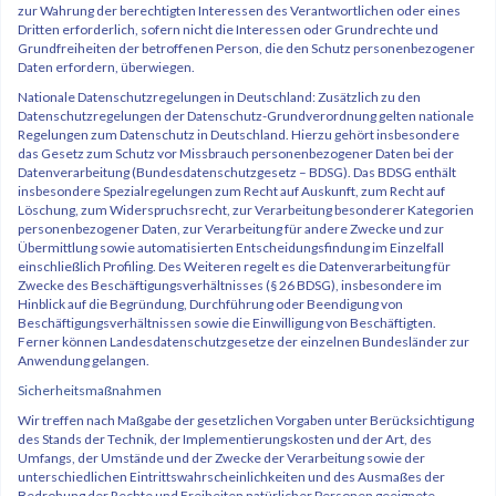
zur Wahrung der berechtigten Interessen des Verantwortlichen oder eines
Dritten erforderlich, sofern nicht die Interessen oder Grundrechte und
Grundfreiheiten der betroffenen Person, die den Schutz personenbezogener
Daten erfordern, überwiegen.
Nationale Datenschutzregelungen in Deutschland: Zusätzlich zu den
Datenschutzregelungen der Datenschutz-Grundverordnung gelten nationale
Regelungen zum Datenschutz in Deutschland. Hierzu gehört insbesondere
das Gesetz zum Schutz vor Missbrauch personenbezogener Daten bei der
Datenverarbeitung (Bundesdatenschutzgesetz – BDSG). Das BDSG enthält
insbesondere Spezialregelungen zum Recht auf Auskunft, zum Recht auf
Löschung, zum Widerspruchsrecht, zur Verarbeitung besonderer Kategorien
personenbezogener Daten, zur Verarbeitung für andere Zwecke und zur
Übermittlung sowie automatisierten Entscheidungsfindung im Einzelfall
einschließlich Profiling. Des Weiteren regelt es die Datenverarbeitung für
Zwecke des Beschäftigungsverhältnisses (§ 26 BDSG), insbesondere im
Hinblick auf die Begründung, Durchführung oder Beendigung von
Beschäftigungsverhältnissen sowie die Einwilligung von Beschäftigten.
Ferner können Landesdatenschutzgesetze der einzelnen Bundesländer zur
Anwendung gelangen.
Sicherheitsmaßnahmen
Wir treffen nach Maßgabe der gesetzlichen Vorgaben unter Berücksichtigung
des Stands der Technik, der Implementierungskosten und der Art, des
Umfangs, der Umstände und der Zwecke der Verarbeitung sowie der
unterschiedlichen Eintrittswahrscheinlichkeiten und des Ausmaßes der
Bedrohung der Rechte und Freiheiten natürlicher Personen geeignete