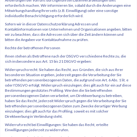
Änderungen der von uns durchgeführten Datenverarbeitungen dies
erforderlich machen. Wir informieren Sie, sobald durch die Änderungen eine
Mitwirkungshandlung Ihrerseits (z.B. Einwilligung) oder eine sonstige
individuelle Benachrichtigung erforderlich wird.
Sofern wir in dieser Datenschutzerklärung Adressen und
Kontaktinformationen von Unternehmen und Organisationen angeben, bitten
wir zu beachten, dass die Adressen sich über die Zeit ändern können und
bitten die Angaben vor Kontaktaufnahme zu prüfen.
Rechte der betroffenen Personen
Ihnen stehen als Betroffene nach der DSGVO verschiedene Rechte zu, die
sich insbesondere aus Art. 15 bis 21 DSGVO ergeben:
Widerspruchsrecht: Sie haben das Recht, aus Gründen, die sich aus Ihrer
besonderen Situation ergeben, jederzeit gegen die Verarbeitung der Sie
betreffenden personenbezogenen Daten, die aufgrund von Art. 6 Abs. 1 lit. e
oder f DSGVO erfolgt, Widerspruch einzulegen; dies gilt auch für ein auf diese
Bestimmungen gestütztes Profiling. Werden die Sie betreffenden
personenbezogenen Daten verarbeitet, um Direktwerbung zu betreiben,
haben Sie das Recht, jederzeit Widerspruch gegen die Verarbeitung der Sie
betreffenden personenbezogenen Daten zum Zwecke derartiger Werbung
einzulegen; dies gilt auch für das Profiling, soweit es mit solcher
Direktwerbung in Verbindung steht.
Widerrufsrecht bei Einwilligungen: Sie haben das Recht, erteilte
Einwilligungen jederzeit zu widerrufen.