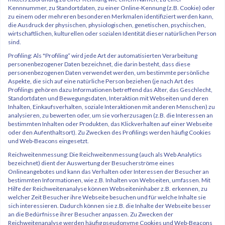
Kennnummer, zu Standortdaten, zu einer Online-Kennung (z.B. Cookie) oder
zu einem oder mehreren besonderen Merkmalen identifiziert werden kann,
die Ausdruck der physischen, physiologischen, genetischen, psychischen,
wirtschaftlichen, kulturellen oder sozialen Identität dieser natürlichen Person
sind.
Profiling: Als "Profiling“ wird jede Art der automatisierten Verarbeitung
personenbezogener Daten bezeichnet, die darin besteht, dass diese
personenbezogenen Daten verwendet werden, um bestimmte persönliche
Aspekte, die sich auf eine natürliche Person beziehen (je nach Art des
Profilings gehören dazu Informationen betreffend das Alter, das Geschlecht,
Standortdaten und Bewegungsdaten, Interaktion mit Webseiten und deren
Inhalten, Einkaufsverhalten, soziale Interaktionen mit anderen Menschen) zu
analysieren, zu bewerten oder, um sie vorherzusagen (z.B. die Interessen an
bestimmten Inhalten oder Produkten, das Klickverhalten auf einer Webseite
oder den Aufenthaltsort). Zu Zwecken des Profilings werden häufig Cookies
und Web-Beacons eingesetzt.
Reichweitenmessung: Die Reichweitenmessung (auch als Web Analytics
bezeichnet) dient der Auswertung der Besucherströme eines
Onlineangebotes und kann das Verhalten oder Interessen der Besucher an
bestimmten Informationen, wie z.B. Inhalten von Webseiten, umfassen. Mit
Hilfe der Reichweitenanalyse können Webseiteninhaber z.B. erkennen, zu
welcher Zeit Besucher ihre Webseite besuchen und für welche Inhalte sie
sich interessieren. Dadurch können sie z.B. die Inhalte der Webseite besser
an die Bedürfnisse ihrer Besucher anpassen. Zu Zwecken der
Reichweitenanalyse werden häufig pseudonyme Cookies und Web-Beacons