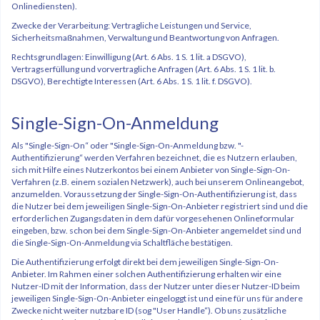
Onlinediensten).
Zwecke der Verarbeitung: Vertragliche Leistungen und Service,
Sicherheitsmaßnahmen, Verwaltung und Beantwortung von Anfragen.
Rechtsgrundlagen: Einwilligung (Art. 6 Abs. 1 S. 1 lit. a DSGVO),
Vertragserfüllung und vorvertragliche Anfragen (Art. 6 Abs. 1 S. 1 lit. b.
DSGVO), Berechtigte Interessen (Art. 6 Abs. 1 S. 1 lit. f. DSGVO).
Single-Sign-On-Anmeldung
Als "Single-Sign-On“ oder "Single-Sign-On-Anmeldung bzw. "-
Authentifizierung“ werden Verfahren bezeichnet, die es Nutzern erlauben,
sich mit Hilfe eines Nutzerkontos bei einem Anbieter von Single-Sign-On-
Verfahren (z.B. einem sozialen Netzwerk), auch bei unserem Onlineangebot,
anzumelden. Voraussetzung der Single-Sign-On-Authentifizierung ist, dass
die Nutzer bei dem jeweiligen Single-Sign-On-Anbieter registriert sind und die
erforderlichen Zugangsdaten in dem dafür vorgesehenen Onlineformular
eingeben, bzw. schon bei dem Single-Sign-On-Anbieter angemeldet sind und
die Single-Sign-On-Anmeldung via Schaltfläche bestätigen.
Die Authentifizierung erfolgt direkt bei dem jeweiligen Single-Sign-On-
Anbieter. Im Rahmen einer solchen Authentifizierung erhalten wir eine
Nutzer-ID mit der Information, dass der Nutzer unter dieser Nutzer-ID beim
jeweiligen Single-Sign-On-Anbieter eingeloggt ist und eine für uns für andere
Zwecke nicht weiter nutzbare ID (sog "User Handle“). Ob uns zusätzliche