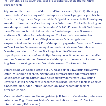
Ins), gehen Sie bitte davon aus, dass die Speicherdauer bis zu zwei Jahre
betragen kann.
Allgemeine Hinweise zum Widerruf und Widerspruch (Opt-Out): Abhängig
davon, ob die Verarbeitung auf Grundlage einer Einwilligung oder gesetzlichen
Erlaubnis erfolgt, haben Sie jederzeit die Möglichkeit, eine erteilte Einwilligung
zu widerrufen oder der Verarbeitung Ihrer Daten durch Cookie-Technologien
zu widersprechen (zusammenfassend als "Opt-Out" bezeichnet). Sie können
Ihren Widerspruch zunächst mittels der Einstellungen Ihres Browsers
erklären, z.B., indem Sie die Nutzung von Cookies deaktivieren (wobei
hierdurch auch die Funktionsfähigkeit unseres Onlineangebotes
eingeschränkt werden kann). Ein Widerspruch gegen den Einsatz von Cookies
zu Zwecken des Onlinemarketings kann auch mittels einer Vielzahl von
Diensten, vor allem im Fall des Trackings, über die Webseiten
https://optout.aboutads.info und https://www.youronlinechoices.com/ erklärt
werden. Daneben können Sie weitere Widerspruchshinweise im Rahmen der
Angaben zu den eingesetzten Dienstleistern und Cookies erhalten.
Verarbeitung von Cookie-Daten auf Grundlage einer Einwilligung: Bevor wir
Daten im Rahmen der Nutzung von Cookies verarbeiten oder verarbeiten
lassen, bitten wir die Nutzer um eine jederzeit widerrufbare Einwilligung.
Bevor die Einwilligung nicht ausgesprochen wurde, werden allenfalls Cookies
eingesetzt, die für den Betrieb unseres Onlineangebotes unbedingt
erforderlich sind.
Verarbeitete Datenarten: Nutzungsdaten (z.B. besuchte Webseiten, Interesse
an Inhalten, Zugriffszeiten), Meta-/Kommunikationsdaten (z.B. Geräte-
Informationen, IP-Adressen).