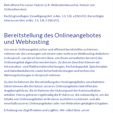
Betroffene Personen: Nutzer (z.B. Webseitenbesucher, Nutzer von
Onlinediensten).
Rechtsgrundlagen: Einwilligung (Art. 6 Abs. 1 S. 1 lit. a DSGVO), Berechtigte
Interessen (Art. 6 Abs. 1 S. 1 lit. f. DSGVO).
Bereitstellung des Onlineangebotes
und Webhosting
Um unser Onlineangebot sicher und effizient bereitstellen zu können,
nehmen wir die Leistungen von einem oder mehreren Webhosting-Anbietern
in Anspruch, von deren Servern (bzw. von ihnen verwalteten Servern) das
Onlineangebot abgerufen werden kann. Zu diesen Zwecken können wir
Infrastruktur- und Plattformdienstleistungen, Rechenkapazität, Speicherplatz
und Datenbankdienste sowie Sicherheitsleistungen und technische
Wartungsleistungen in Anspruch nehmen.
Zu den im Rahmen der Bereitstellung des Hostingangebotes verarbeiteten
Daten können alle die Nutzer unseres Onlineangebotes betreffenden
Angaben gehören, die im Rahmen der Nutzung und der Kommunikation
anfallen. Hierzu gehören regelmäßig die IP-Adresse, die notwendig ist, um die
Inhalte von Onlineangeboten an Browser ausliefern zu können, und alle
innerhalb unseres Onlineangebotes oder von Webseiten getätigten Eingaben.
Erhebung von Zugriffsdaten und Logfiles: Wir selbst (bzw. unser