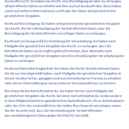
Auskunftsrecht: Sie haben das Recht, eine Bestätigung darüber zu verlangen,
ob betreffende Daten verarbeitet werden und auf Auskunft über diese Daten
sowie auf weitere Informationen und Kopie der Daten entsprechend den
gesetzlichen Vorgaben.
Recht auf Berichtigung: Sie haben entsprechend den gesetzlichen Vorgaben
das Recht, die Vervollständigung der Sie betreffenden Daten oder die
Berichtigung der Sie betreffenden unrichtigen Daten zu verlangen.
Recht auf Löschung und Einschränkung der Verarbeitung: Sie haben nach
Maßgabe der gesetzlichen Vorgaben das Recht, zu verlangen, dass Sie
betreffende Daten unverzüglich gelöscht werden, bzw. alternativ nach
Maßgabe der gesetzlichen Vorgaben eine Einschränkung der Verarbeitung der
Daten zu verlangen.
Recht auf Datenübertragbarkeit: Sie haben das Recht, Sie betreffende Daten,
die Sie uns bereitgestellt haben, nach Maßgabe der gesetzlichen Vorgaben in
einem strukturierten, gängigen und maschinenlesbaren Format zu erhalten
oder deren Übermittlung an einen anderen Verantwortlichen zu fordern.
Beschwerde bei Aufsichtsbehörde: Sie haben ferner nach Maßgabe der
gesetzlichen Vorgaben das Recht, bei einer Aufsichtsbehörde, insbesondere
in dem Mitgliedstaat Ihres gewöhnlichen Aufenthaltsorts, Ihres Arbeitsplatzes
oder des Orts des mutmaßlichen Verstoßes Beschwerde einzulegen, wenn
Sie der Ansicht sind, dass die Verarbeitung der Sie betreffenden
personenbezogenen Daten gegen die DSGVO verstößt.