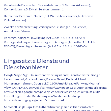
Verarbeitete Datenarten: Bestandsdaten (z.B. Namen, Adressen),
Kontaktdaten (z.B. E-Mail, Telefonnummern).
Betroffene Personen: Nutzer (z.B. Webseitenbesucher, Nutzer von
Onlinediensten).
Zwecke der Verarbeitung: Vertragliche Leistungen und Service,
Anmeldeverfahren.
Rechtsgrundlagen: Einwilligung (Art. 6 Abs. 1 S. 1 lit. a DSGVO),
Vertragserfüllung und vorvertragliche Anfragen (Art. 6 Abs. 1 S. 1 lit. b.
DSGVO), Berechtigte Interessen (Art. 6 Abs. 1 S. 1 lit. f. DSGVO).
Eingesetzte Dienste und
Diensteanbieter
Google Single-Sign-On: Authentifizierungsdienst; Dienstanbieter: Google
Ireland Limited, Gordon House, Barrow Street, Dublin 4, Irland,
Mutterunternehmen: Google LLC, 1600 Amphitheatre Parkway, Mountain
View, CA 94043, USA; Website: https://www.google.de; Datenschutzerklärung:
https://policies.google.com/privacy; Widerspruchsmöglichkeit (Opt-Out):
Einstellungen für die Darstellung von Werbeeinblendungen:
https://adssettings.google.com/authenticated.
Microsoft Single-Sign-On: Authentifizierungsdienst; Dienstanbieter: