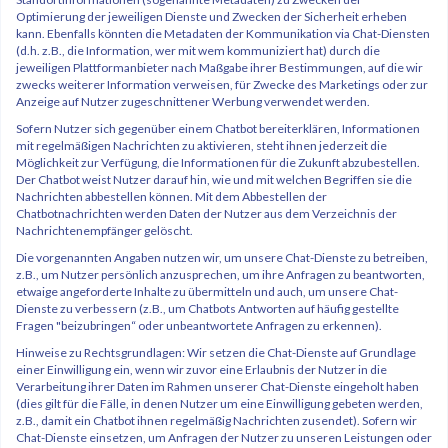
Optimierung der jeweiligen Dienste und Zwecken der Sicherheit erheben
kann. Ebenfalls könnten die Metadaten der Kommunikation via Chat-Diensten
(d.h. z.B., die Information, wer mit wem kommuniziert hat) durch die
jeweiligen Plattformanbieter nach Maßgabe ihrer Bestimmungen, auf die wir
zwecks weiterer Information verweisen, für Zwecke des Marketings oder zur
Anzeige auf Nutzer zugeschnittener Werbung verwendet werden.
Sofern Nutzer sich gegenüber einem Chatbot bereiterklären, Informationen
mit regelmäßigen Nachrichten zu aktivieren, steht ihnen jederzeit die
Möglichkeit zur Verfügung, die Informationen für die Zukunft abzubestellen.
Der Chatbot weist Nutzer darauf hin, wie und mit welchen Begriffen sie die
Nachrichten abbestellen können. Mit dem Abbestellen der
Chatbotnachrichten werden Daten der Nutzer aus dem Verzeichnis der
Nachrichtenempfänger gelöscht.
Die vorgenannten Angaben nutzen wir, um unsere Chat-Dienste zu betreiben,
z.B., um Nutzer persönlich anzusprechen, um ihre Anfragen zu beantworten,
etwaige angeforderte Inhalte zu übermitteln und auch, um unsere Chat-
Dienste zu verbessern (z.B., um Chatbots Antworten auf häufig gestellte
Fragen "beizubringen“ oder unbeantwortete Anfragen zu erkennen).
Hinweise zu Rechtsgrundlagen: Wir setzen die Chat-Dienste auf Grundlage
einer Einwilligung ein, wenn wir zuvor eine Erlaubnis der Nutzer in die
Verarbeitung ihrer Daten im Rahmen unserer Chat-Dienste eingeholt haben
(dies gilt für die Fälle, in denen Nutzer um eine Einwilligung gebeten werden,
z.B., damit ein Chatbot ihnen regelmäßig Nachrichten zusendet). Sofern wir
Chat-Dienste einsetzen, um Anfragen der Nutzer zu unseren Leistungen oder