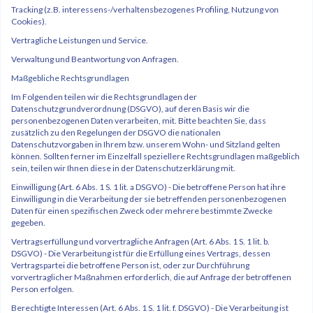
Tracking (z.B. interessens-/verhaltensbezogenes Profiling, Nutzung von
Cookies).
Vertragliche Leistungen und Service.
Verwaltung und Beantwortung von Anfragen.
Maßgebliche Rechtsgrundlagen
Im Folgenden teilen wir die Rechtsgrundlagen der
Datenschutzgrundverordnung (DSGVO), auf deren Basis wir die
personenbezogenen Daten verarbeiten, mit. Bitte beachten Sie, dass
zusätzlich zu den Regelungen der DSGVO die nationalen
Datenschutzvorgaben in Ihrem bzw. unserem Wohn- und Sitzland gelten
können. Sollten ferner im Einzelfall speziellere Rechtsgrundlagen maßgeblich
sein, teilen wir Ihnen diese in der Datenschutzerklärung mit.
Einwilligung (Art. 6 Abs. 1 S. 1 lit. a DSGVO) - Die betroffene Person hat ihre
Einwilligung in die Verarbeitung der sie betreffenden personenbezogenen
Daten für einen spezifischen Zweck oder mehrere bestimmte Zwecke
gegeben.
Vertragserfüllung und vorvertragliche Anfragen (Art. 6 Abs. 1 S. 1 lit. b.
DSGVO) - Die Verarbeitung ist für die Erfüllung eines Vertrags, dessen
Vertragspartei die betroffene Person ist, oder zur Durchführung
vorvertraglicher Maßnahmen erforderlich, die auf Anfrage der betroffenen
Person erfolgen.
Berechtigte Interessen (Art. 6 Abs. 1 S. 1 lit. f. DSGVO) - Die Verarbeitung ist