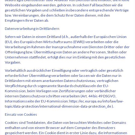
Webseite eingebunden werden, gehören. In solchen Fall beachten wir die
gesetzlichen Vorgaben und schließen insbesondere entsprechende Verträge
bzw. Vereinbarungen, die dem Schutz Ihrer Daten dienen, mit den
Empfängern Ihrer Daten ab.
Datenverarbeitung in Drittländern
Sofern wir Daten in einem Drittland (d.h., außerhalb der Europäischen Union
(EU), des Europäischen Wirtschaftsraums (EWR)) verarbeiten oder die
Verarbeitung im Rahmen der Inanspruchnahme von Diensten Dritter oder der
Offenlegung bzw. Übermittlung von Daten an andere Personen, Stellen oder
Unternehmen stattfindet, erfolgt dies nur im Einklang mit den gesetzlichen
Vorgaben.
Vorbehaltlich ausdrücklicher Einwilligung oder vertraglich oder gesetzlich
erforderlicher Übermittlung verarbeiten oder lassen wir die Daten nur in
Drittländern mit einem anerkannten Datenschutzniveau, vertraglichen
Verpflichtung durch sogenannte Standardschutzklauseln der EU-
Kommission, beim Vorliegen von Zertifizierungen oder verbindlicher
internen Datenschutzvorschriften verarbeiten (Art. 44 bis 49 DSGVO,
Informationsseite der EU-Kommission: https://ec.europa.eu/info/law/law-
topic/data-protection/international-dimension-data-protection_de ).
Einsatz von Cookies
Cookies sind Textdateien, die Daten von besuchten Websites oder Domains
enthalten und von einem Browser auf dem Computer des Benutzers
gespeichert werden. Ein Cookie dient in erster Linie dazu, die Informationen