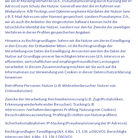
wir ein IP-Masking-Verfahren (d.h., Pseudonymisierung durch Kürzung der IP-
Adresse) zum Schutz der Nutzer. Generell werden die im Rahmen von
Webanalyse, A/B-Testings und Optimierung keine Klardaten der Nutzer (wie
z.B. E-Mail-Adressen oder Namen) gespeichert, sondern Pseudonyme. D.h.,
wir als auch die Anbieter der eingesetzten Software kennen nicht die
tatsächliche Identität der Nutzer, sondern nur den für Zwecke der jeweiligen
Verfahren in deren Profilen gespeicherten Angaben.
Hinweise zu Rechtsgrundlagen: Sofern wir die Nutzer um deren Einwilligung
in den Einsatz der Drittanbieter bitten, ist die Rechtsgrundlage der
Verarbeitung von Daten die Einwilligung. Ansonsten werden die Daten der
Nutzer auf Grundlage unserer berechtigten Interessen (d.h. Interesse an
effizienten, wirtschaftlichen und empfängerfreundlichen Leistungen)
verarbeitet. In diesem Zusammenhang möchten wir Sie auch auf die
Informationen zur Verwendung von Cookies in dieser Datenschutzerklärung
hinweisen.
Betroffene Personen: Nutzer (z.B. Webseitenbesucher, Nutzer von
Onlinediensten).
Zwecke der Verarbeitung: Reichweitenmessung (z.B. Zugriffsstatistiken,
Erkennung wiederkehrender Besucher), Tracking (z.B.
interessens-/verhaltensbezogenes Profiling, Nutzung von Cookies),
Besuchsaktionsauswertung, Profiling (Erstellen von Nutzerprofilen).
Sicherheitsmaßnahmen: IP-Masking (Pseudonymisierung der IP-Adresse).
Rechtsgrundlagen: Einwilligung (Art. 6 Abs. 1 S. 1 lit. a DSGVO), Berechtigte
Interessen (Art. 6 Abs. 1 S. 1 lit. f. DSGVO).