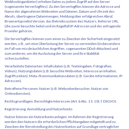
Webhostinganbieter) erheben Daten zu jedem Zugriff auf den Server
(sogenannte Serverlogfiles). Zu den Serverlogfiles können die Adresse und
Name der abgerufenen Webseiten und Dateien, Datum und Uhrzeit des
Abrufs, übertragene Datenmengen, Meldung über erfolgreichen Abruf,
Browsertyp nebst Version, das Betriebssystem des Nutzers, Referrer URL
(die zuvor besuchte Seite) und im Regelfall IP-Adressen und der anfragende
Provider gehören.
Die Serverlogfiles können zum einen zu Zwecken der Sicherheit eingesetzt
werden, z.B., um eine Überlastung der Server zu vermeiden (insbesondere
im Fall von missbräuchlichen Angriffen, sogenannten DDoS-Attacken) und
zum anderen, um die Auslastung der Server und ihre Stabilität
sicherzustellen.
Verarbeitete Datenarten: Inhaltsdaten (z.B. Texteingaben, Fotografien,
Videos), Nutzungsdaten (z.B. besuchte Webseiten, Interesse an Inhalten,
Zugriffszeiten), Meta-/Kommunikationsdaten (z.B. Geräte-Informationen, IP-
Adressen).
Betroffene Personen: Nutzer (z.B. Webseitenbesucher, Nutzer von
Onlinediensten).
Rechtsgrundlagen: Berechtigte Interessen (Art. 6 Abs. 1 S. 1 lit. f. DSGVO).
Registrierung, Anmeldung und Nutzerkonto
Nutzer können ein Nutzerkonto anlegen. Im Rahmen der Registrierung
werden den Nutzern die erforderlichen Pflichtangaben mitgeteilt und zu
Zwecken der Bereitstellung des Nutzerkontos auf Grundlage vertraglicher