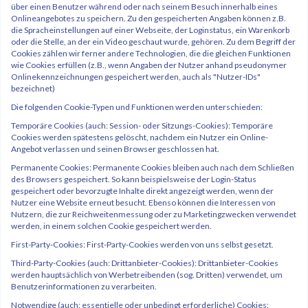
über einen Benutzer während oder nach seinem Besuch innerhalb eines
Onlineangebotes zu speichern. Zu den gespeicherten Angaben können z.B.
die Spracheinstellungen auf einer Webseite, der Loginstatus, ein Warenkorb
oder die Stelle, an der ein Video geschaut wurde, gehören. Zu dem Begriff der
Cookies zählen wir ferner andere Technologien, die die gleichen Funktionen
wie Cookies erfüllen (z.B., wenn Angaben der Nutzer anhand pseudonymer
Onlinekennzeichnungen gespeichert werden, auch als "Nutzer-IDs"
bezeichnet)
Die folgenden Cookie-Typen und Funktionen werden unterschieden:
Temporäre Cookies (auch: Session- oder Sitzungs-Cookies): Temporäre
Cookies werden spätestens gelöscht, nachdem ein Nutzer ein Online-
Angebot verlassen und seinen Browser geschlossen hat.
Permanente Cookies: Permanente Cookies bleiben auch nach dem Schließen
des Browsers gespeichert. So kann beispielsweise der Login-Status
gespeichert oder bevorzugte Inhalte direkt angezeigt werden, wenn der
Nutzer eine Website erneut besucht. Ebenso können die Interessen von
Nutzern, die zur Reichweitenmessung oder zu Marketingzwecken verwendet
werden, in einem solchen Cookie gespeichert werden.
First-Party-Cookies: First-Party-Cookies werden von uns selbst gesetzt.
Third-Party-Cookies (auch: Drittanbieter-Cookies): Drittanbieter-Cookies
werden hauptsächlich von Werbetreibenden (sog. Dritten) verwendet, um
Benutzerinformationen zu verarbeiten.
Notwendige (auch: essentielle oder unbedingt erforderliche) Cookies: