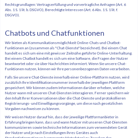
Rechtsgrundlagen: Vertragserfüllung und vorvertragliche Anfragen (Art. 6
Abs. 1 S. 1 lit. b. DSGVO), Berechtigte Interessen (Art. 6 Abs. 1 S. 1 lit. f.
DSGVO).
Chatbots und Chatfunktionen
Wir bieten als Kommunikationsmöglichkeit Online-Chats und Chatbot-
Funktionen an (zusammen als "Chat-Dienste" bezeichnet). Bei einem Chat
handelt es sich um eine mit gewisser Zeitnähe geführte Online-Unterhaltung.
Bei einem Chatbot handelt es sich um eine Software, die Fragen der Nutzer
beantwortet oder sie über Nachrichten informiert. Wenn Sie unsere Chat-
Funktionen nutzen, können wir Ihre personenbezogenen Daten verarbeiten.
Falls Sie unsere Chat-Dienste innerhalb einer Online-Plattform nutzen, wird
zusätzlich Ihre Identifikationsnummer innerhalb der jeweiligen Plattform
gespeichert. Wir können zudem Informationen darüber erheben, welche
Nutzer wann mit unseren Chat-Diensten interagieren. Ferner speichern wir
den Inhalt Ihrer Konversationen über die Chat-Dienste und protokollieren
Registrierungs- und Einwilligungsvorgänge, um diese nach gesetzlichen
Vorgaben nachweisen zu können.
Wir weisen Nutzer darauf hin, dass der jeweilige Plattformanbieter in
Erfahrung bringen kann, dass und wann Nutzer mit unseren Chat-Diensten
kommunizieren sowie technische Informationen zum verwendeten Gerät
der Nutzer und je nach Einstellungen ihres Gerätes auch
Standortinformationen (sogenannte Metadaten) zu Zwecken der